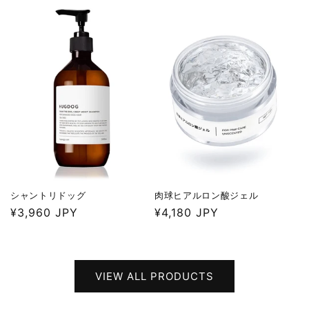
常
常
価
価
格
格
シャントリドッグ
肉球ヒアルロン酸ジェル
通
¥3,960 JPY
通
¥4,180 JPY
常
常
価
価
格
格
VIEW ALL PRODUCTS