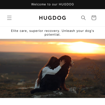
コンテ
Welcome to our HUGDOG
ンツに
進む
カ
ー
ト
Elite care, superior recovery. Unleash your dog's
potential.