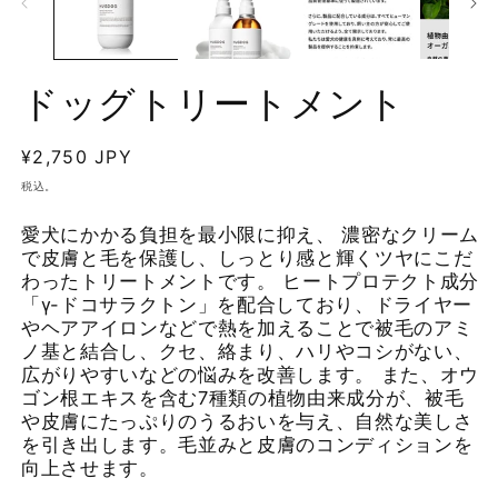
を
開
く
ドッグトリートメント
(2
通
¥2,750 JPY
常
税込。
価
愛犬にかかる負担を最小限に抑え、
濃密なクリーム
格
で皮膚と毛を保護し、しっとり感と輝くツヤにこだ
わったトリートメントです。 ヒートプロテクト成分
「γ-ドコサラクトン」を配合しており、ドライヤー
やヘアアイロンなどで熱を加えることで被毛のアミ
ノ基と結合し、クセ、絡まり、ハリやコシがない、
広がりやすいなどの悩みを改善します。 また、オウ
ゴン根エキスを含む7種類の植物由来成分が、被毛
や皮膚にたっぷりのうるおいを与え、自然な美しさ
を引き出します。毛並みと皮膚のコンディションを
向上させます。