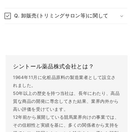
折
り
Q. 卸販売(トリミングサロン等)に関して
た
た
み
可
能
な
シントール薬品株式会社とは？
コ
1964年11月に化粧品原料の製造業者として設立さ
ン
れました。
テ
50年以上の歴史を持つ当社は、長年にわたり、高品
ン
質な商品の開発に専念してきた結果、業界内外から
ツ
高い評価を受けています。
12年前から展開している競馬業界向けの事業では、
その信頼性と実績を基に、多くの関係者から支持を