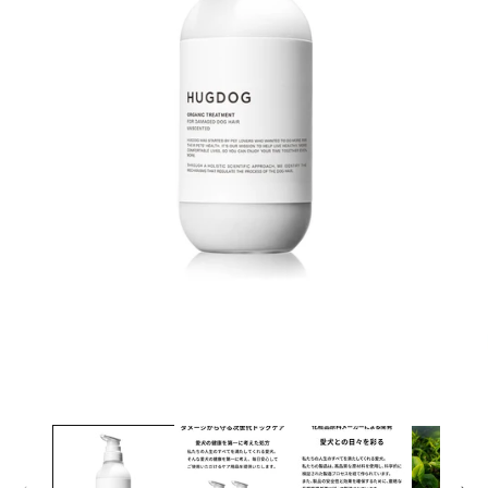
モ
ー
ダ
ル
で
メ
デ
ィ
ア
(1)