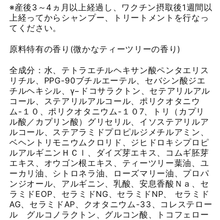
※産後3～4ヵ月以上経過し、ワクチン摂取後1週間以
上経ってからシャンプー、トリートメントを行なっ
てください。
原料特有の香り(微かなティーツリーの香り)
全成分：水、テトラエチルヘキサン酸ペンタエリス
リチル、PPG-90ブチルエーテル、セバシン酸ジエ
チルヘキシル、γ−ドコサラクトン、セテアリルアル
コール、ステアリルアルコール、ポリクオタニウ
ム-１０、ポリクオタニウム-１０7、トリ（カプリ
ル酸／カプリン酸）グリセリル、イソステアリルア
ルコール、ステアラミドプロピルジメチルアミン、
ベヘントリモニウムクロリド、ジヒドロキシプロピ
ルアルギニンＨＣｌ、ダイズ芽エキス、コムギ胚芽
エキス、オウゴン根エキス、ティーツリー葉油、ユ
ーカリ油、シトロネラ油、ローズマリー油、プロパ
ンジオール、アルギニン、乳酸、安息香酸Ｎａ、セ
ラミドEOP、セラミドNG、セラミドNP、 セラミド
AG、セラミドAP、クオタニウム-33、コレステロー
ル グルコノラクトン、グルコン酸、トコフェロー