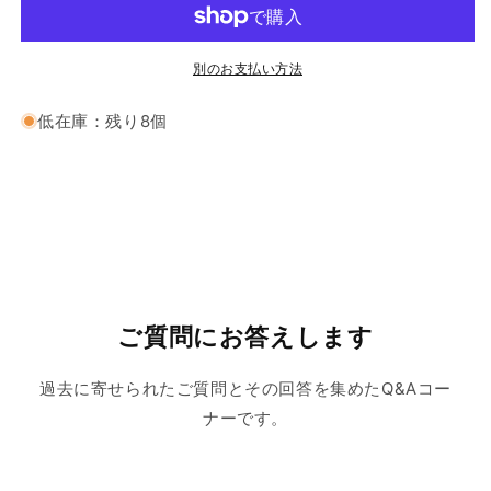
ー
ー
ト
ト
メ
メ
別のお支払い方法
ン
ン
低在庫：残り8個
ト
ト
の
の
数
数
量
量
を
を
減
増
ら
や
す
す
ご質問にお答えします
過去に寄せられたご質問とその回答を集めたQ&Aコー
ナーです。